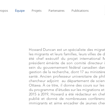
ropos
Équipe
Projets
Partenaires
Publications
Howard Duncan est un spécialiste des migratio
les migrants et leurs familles, leurs villes de d
été chef exécutif du projet international
président émérite de son comité directeur i
sein du gouvernement fédéral canadien dans
gestion de la recherche, dont 17 au ministère
santé. Ancien professeur universitaire de phil
chercheur adjoint  au département de science
Ottawa. À ce titre, il donne des cours sur les
du programme d'études sur les migrations et l
2015 à 2019, Howard a été rédacteur en chef d
publié et donné de nombreuses conférences 
immigrants et aime encadrer de jeunes cherc