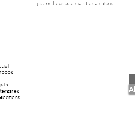
jazz enthousiaste mais très amateur.
C
ueil
Vot
ropos
ipe
jets
A
tenaires
lications