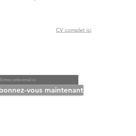
CV complet ici
ontactez-nous
re courriel
bonnez-vous maintenant