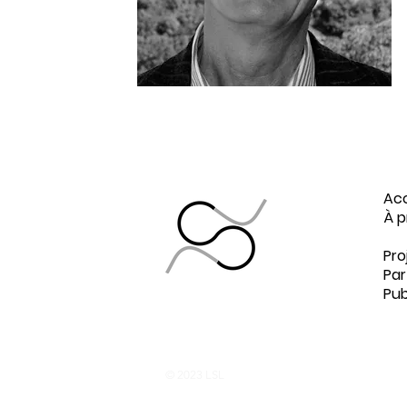
Acc
Collectif
À p
Liquid
Équ
Pro
Space
Par
Lab
Pub
© 2023 LSL